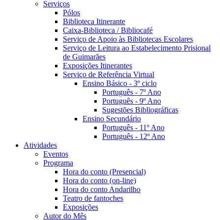
Serviços
Pólos
Biblioteca Itinerante
Caixa-Biblioteca / Bibliocafé
Serviço de Apoio às Bibliotecas Escolares
Serviço de Leitura ao Estabelecimento Prisional
de Guimarães
Exposições Itinerantes
Serviço de Referência Virtual
Ensino Básico - 3º ciclo
Português - 7º Ano
Português - 9º Ano
Sugestões Bibliográficas
Ensino Secundário
Português - 11º Ano
Português - 12º Ano
Atividades
Eventos
Programa
Hora do conto (Presencial)
Hora do conto (on-line)
Hora do conto Andarilho
Teatro de fantoches
Exposições
Autor do Mês