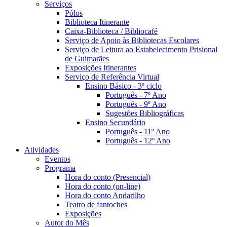
Serviços
Pólos
Biblioteca Itinerante
Caixa-Biblioteca / Bibliocafé
Serviço de Apoio às Bibliotecas Escolares
Serviço de Leitura ao Estabelecimento Prisional
de Guimarães
Exposições Itinerantes
Serviço de Referência Virtual
Ensino Básico - 3º ciclo
Português - 7º Ano
Português - 9º Ano
Sugestões Bibliográficas
Ensino Secundário
Português - 11º Ano
Português - 12º Ano
Atividades
Eventos
Programa
Hora do conto (Presencial)
Hora do conto (on-line)
Hora do conto Andarilho
Teatro de fantoches
Exposições
Autor do Mês