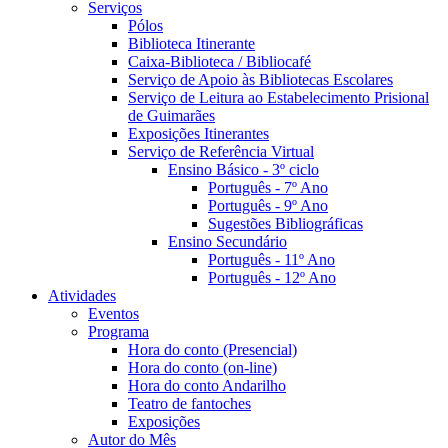
Serviços
Pólos
Biblioteca Itinerante
Caixa-Biblioteca / Bibliocafé
Serviço de Apoio às Bibliotecas Escolares
Serviço de Leitura ao Estabelecimento Prisional
de Guimarães
Exposições Itinerantes
Serviço de Referência Virtual
Ensino Básico - 3º ciclo
Português - 7º Ano
Português - 9º Ano
Sugestões Bibliográficas
Ensino Secundário
Português - 11º Ano
Português - 12º Ano
Atividades
Eventos
Programa
Hora do conto (Presencial)
Hora do conto (on-line)
Hora do conto Andarilho
Teatro de fantoches
Exposições
Autor do Mês