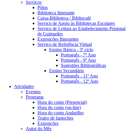
Serviços
Pólos
Biblioteca Itinerante
Caixa-Biblioteca / Bibliocafé
Serviço de Apoio às Bibliotecas Escolares
Serviço de Leitura ao Estabelecimento Prisional
de Guimarães
Exposições Itinerantes
Serviço de Referência Virtual
Ensino Básico - 3º ciclo
Português - 7º Ano
Português - 9º Ano
Sugestões Bibliográficas
Ensino Secundário
Português - 11º Ano
Português - 12º Ano
Atividades
Eventos
Programa
Hora do conto (Presencial)
Hora do conto (on-line)
Hora do conto Andarilho
Teatro de fantoches
Exposições
Autor do Mês