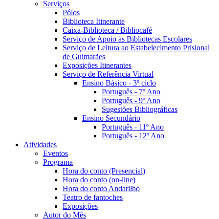
Serviços
Pólos
Biblioteca Itinerante
Caixa-Biblioteca / Bibliocafé
Serviço de Apoio às Bibliotecas Escolares
Serviço de Leitura ao Estabelecimento Prisional
de Guimarães
Exposições Itinerantes
Serviço de Referência Virtual
Ensino Básico - 3º ciclo
Português - 7º Ano
Português - 9º Ano
Sugestões Bibliográficas
Ensino Secundário
Português - 11º Ano
Português - 12º Ano
Atividades
Eventos
Programa
Hora do conto (Presencial)
Hora do conto (on-line)
Hora do conto Andarilho
Teatro de fantoches
Exposições
Autor do Mês