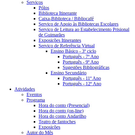
Serviços
Pólos
Biblioteca Itinerante
Caixa-Biblioteca / Bibliocafé
Serviço de Apoio às Bibliotecas Escolares
Serviço de Leitura ao Estabelecimento Prisional
de Guimarães
Exposições Itinerantes
Serviço de Referência Virtual
Ensino Básico - 3º ciclo
Português - 7º Ano
Português - 9º Ano
Sugestões Bibliográficas
Ensino Secundário
Português - 11º Ano
Português - 12º Ano
Atividades
Eventos
Programa
Hora do conto (Presencial)
Hora do conto (on-line)
Hora do conto Andarilho
Teatro de fantoches
Exposições
Autor do Mês