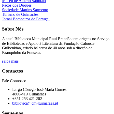
Museu de Alberto Sampaio
Paços dos Duques
Sociedade Martins Sarmento
Turismo de Guimarães
Jornal Bombeiros de Portugal
Sobre Nós
A atual
Biblioteca Municipal Raul Brandão
tem origens no Serviço
de Bibliotecas e Apoio à Literatura da Fundação Calouste
Gulbenkian, criado há cerca de 40 anos sob a direção de
Branquinho da Fonseca.
saiba mais
Contactos
Fale Connosco...
Largo Cónego José Maria Gomes,
4800-419 Guimarães
+351 253 421 262
biblioteca@cm-guimaraes.pt
Segue-nos