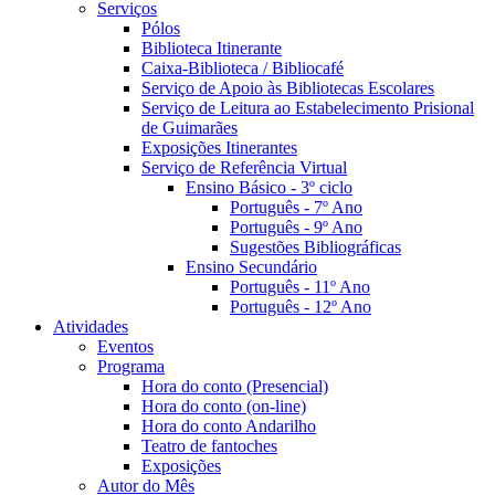
Serviços
Pólos
Biblioteca Itinerante
Caixa-Biblioteca / Bibliocafé
Serviço de Apoio às Bibliotecas Escolares
Serviço de Leitura ao Estabelecimento Prisional
de Guimarães
Exposições Itinerantes
Serviço de Referência Virtual
Ensino Básico - 3º ciclo
Português - 7º Ano
Português - 9º Ano
Sugestões Bibliográficas
Ensino Secundário
Português - 11º Ano
Português - 12º Ano
Atividades
Eventos
Programa
Hora do conto (Presencial)
Hora do conto (on-line)
Hora do conto Andarilho
Teatro de fantoches
Exposições
Autor do Mês