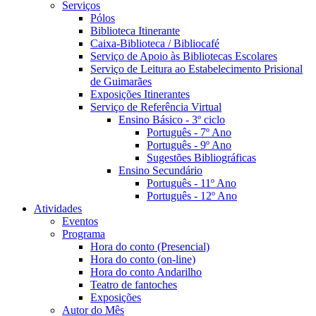
Serviços
Pólos
Biblioteca Itinerante
Caixa-Biblioteca / Bibliocafé
Serviço de Apoio às Bibliotecas Escolares
Serviço de Leitura ao Estabelecimento Prisional
de Guimarães
Exposições Itinerantes
Serviço de Referência Virtual
Ensino Básico - 3º ciclo
Português - 7º Ano
Português - 9º Ano
Sugestões Bibliográficas
Ensino Secundário
Português - 11º Ano
Português - 12º Ano
Atividades
Eventos
Programa
Hora do conto (Presencial)
Hora do conto (on-line)
Hora do conto Andarilho
Teatro de fantoches
Exposições
Autor do Mês