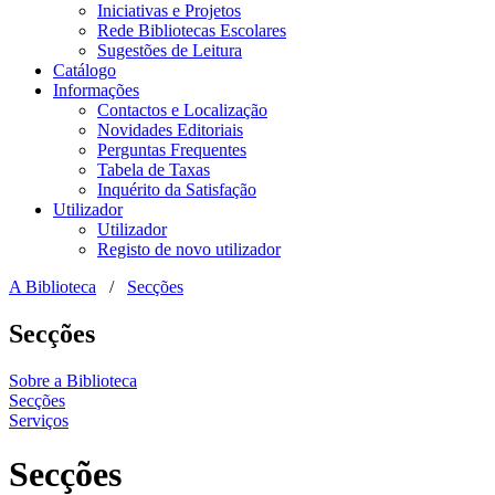
Iniciativas e Projetos
Rede Bibliotecas Escolares
Sugestões de Leitura
Catálogo
Informações
Contactos e Localização
Novidades Editoriais
Perguntas Frequentes
Tabela de Taxas
Inquérito da Satisfação
Utilizador
Utilizador
Registo de novo utilizador
A Biblioteca
/
Secções
Secções
Sobre a Biblioteca
Secções
Serviços
Secções